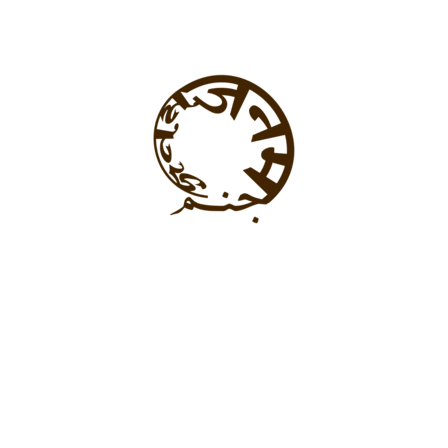
proin tellus nisi adipiscing quam.
Nunc, mauris ut in vestibulum. Consectetur phasellus ultrices
fusce nibh justo, venenatis, amet. Lectus quam in lobortis
nunc nisi, ut diam proin faucibus. Hendrerit viverra in congue
enim feugiat lacus amet sed. Ipsum sed magnis to.
Nunc, mauris ut in vestibulum. Consectetur phasellus
ultrices fusce nibh justo, venenatis, amet. Lectus quam in
lobortis
Most of the designer are very creative to do something ,
mauris ut in vestibulum. Consectetur phasellus ultrices
fusce nibh justo, venenatis, amet. Lectus quam in lobortis
There are two thing is very important in Consectetur
phasellus ultrices fusce nibh justo, venenatis, amet. Lectus
quam in lobortis
There are two thing is very important in Consectetur